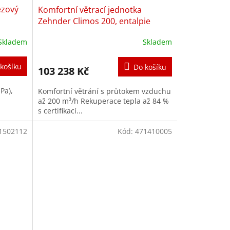
ezový
Komfortní větrací jednotka
A
Zehnder Climos 200, entalpie
R
Skladem
Skladem
Průměrné
hodnocení
M
produktu
košíku
Do košíku
103 238 Kč
je
A
3,3
Pa),
Komfortní větrání s průtokem vzduchu
z
až 200 m³/h Rekuperace tepla až 84 %
5
s certifikací...
hvězdiček.
1502112
Kód:
471410005