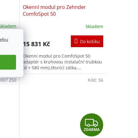
Okenní modul pro Zehnder
ComfoSpot 50
Skladem
Skladem
webu
košíku
Do košíku
15 831 Kč
kou (d =
Okenní modul pro ComfoSpot 50
é kanály
adaptér s kruhovou instalační trubkou
(d = 580 mm),těsnící zátka,...
 007 250
Kód:
56
Z
ZDARMA
D