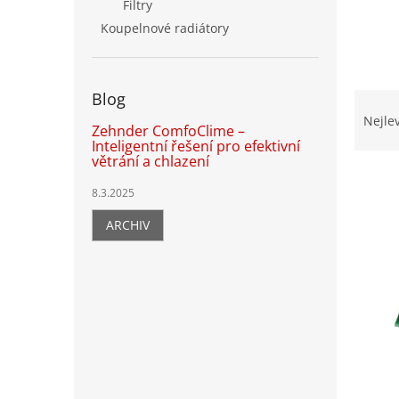
n
Filtry
e
Koupelnové radiátory
l
Ř
Blog
a
Nejle
Zehnder ComfoClime –
z
Inteligentní řešení pro efektivní
e
větrání a chlazení
n
í
8.3.2025
p
V
ARCHIV
r
ý
o
p
d
i
u
s
k
p
t
r
ů
o
d