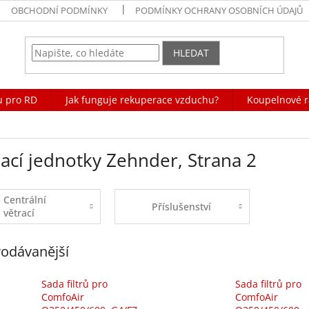
OBCHODNÍ PODMÍNKY
PODMÍNKY OCHRANY OSOBNÍCH ÚDAJŮ
HLEDAT
u pro RD
Jak funguje rekuperace vzduchu?
Koupelnové r
rací jednotky Zehnder
, Strana 2
Centrální
Příslušenství
větrací
jednotky
odávanější
Sada ﬁltrů pro
Sada ﬁltrů pro
ComfoAir
ComfoAir