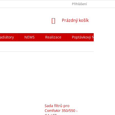
Přihlášení
NÁKUPNÍ
Prázdný košík
KOŠÍK
adiátory
NEWS
Realizace
Poptávkový formulář
Sada filtrů pro
ComfoAir 350/550 -