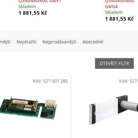
Q350/450/600, G4/F7
Q350/450/600,
Skladem
G4/G4
1 881,55 Kč
Skladem
1 881,55 Kč
vnější
Nejdražší
Nejprodávanější
Abecedně
OTEVŘÍT FILTR
Kód:
527 007 280
Kód:
527