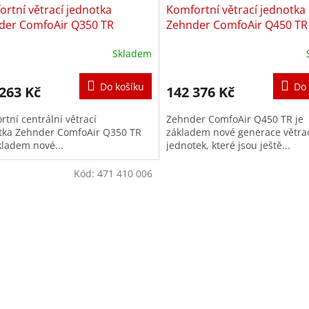
rtní větrací jednotka
Komfortní větrací jednotka
der ComfoAir Q350 TR
Zehnder ComfoAir Q450 TR
Skladem
ěrné
Průměrné
cení
hodnocení
ktu
produktu
Do košíku
Do 
263 Kč
142 376 Kč
je
3,2
tní centrální větrací
Zehnder ComfoAir Q450 TR je
z
tka Zehnder ComfoAir Q350 TR
základem nové generace větra
5
kladem nové...
jednotek, které jsou ještě...
iček.
hvězdiček.
Kód:
471 410 006