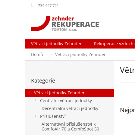
Přejít
734 447 721
na
obsah
Větrací jednotky Zehnder
Rekuperace vzduch
Domů
Větrací jednotky Zehnder
P
Vět
o
Přeskočit
s
Kategorie
kategorie
t
r
Větrací jednotky Zehnder
a
Centrální větrací jednotky
n
Decentrální větrací jednotky
Nejpr
n
í
Příslušenství
p
Alternativní příslušenství k
a
ComfoAir 70 a ComfoSpot 50