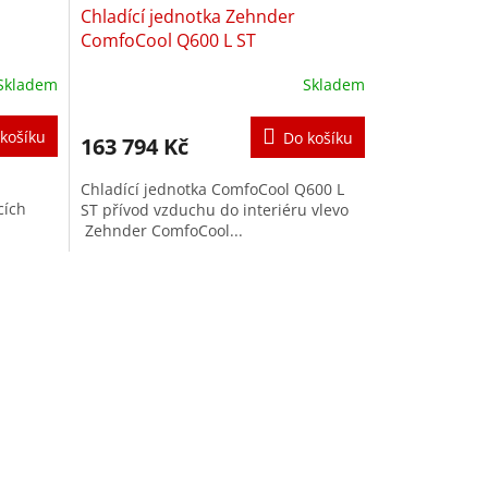
Chladící jednotka Zehnder
ComfoCool Q600 L ST
Skladem
Skladem
Průměrné
hodnocení
produktu
košíku
Do košíku
163 794 Kč
je
3,2
Chladící jednotka ComfoCool Q600 L
z
cích
ST přívod vzduchu do interiéru vlevo
5
Zehnder ComfoCool...
hvězdiček.