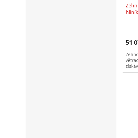
Zehnd
hliní
51 0
Zehnd
větra
získáv