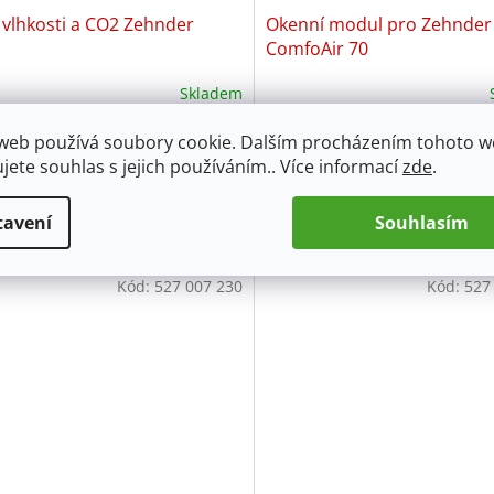
 vlhkosti a CO2 Zehnder
Okenní modul pro Zehnder
ComfoAir 70
Skladem
web používá soubory cookie. Dalším procházením tohoto 
Do košíku
Do 
86 Kč
15 831 Kč
ujete souhlas s jejich používáním.. Více informací
zde
.
 vlhkosti a CO2 pro ComfoSpot 50
adaptér s kruhovou instal.trub
foAir 70senzor s ovládací
580 mm),těsnící zátka, 2 ploch
tavení
Souhlasím
 pro instalaci do...
2040 x 300 mm s...
Kód:
527 007 230
Kód:
527