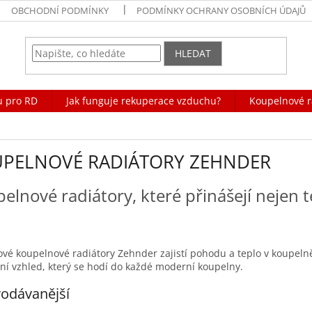
OBCHODNÍ PODMÍNKY
PODMÍNKY OCHRANY OSOBNÍCH ÚDAJŮ
HLEDAT
u pro RD
Jak funguje rekuperace vzduchu?
Koupelnové r
PELNOVÉ RADIÁTORY ZEHNDER
elnové radiátory, které přinášejí nejen te
vé koupelnové radiátory Zehnder zajistí pohodu a teplo v koupelně,
vní vzhled, který se hodí do každé moderní koupelny.
odávanější