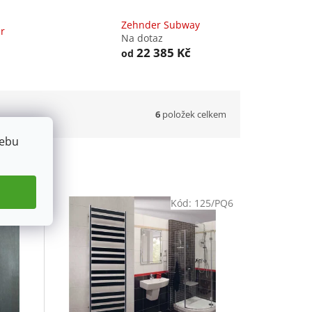
Zehnder Subway
r
Na dotaz
22 385 Kč
od
6
položek celkem
webu
:
68/CHR
Kód:
125/PQ6