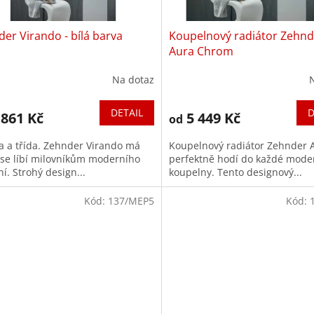
er Virando - bílá barva
Koupelnový radiátor Zehnd
Aura Chrom
Na dotaz
DETAIL
D
 861 Kč
5 449 Kč
od
ta a třída. Zehnder Virando má
Koupelnový radiátor Zehnder 
o se líbí milovníkům moderního
perfektně hodí do každé mode
í. Strohý design...
koupelny. Tento designový...
Kód:
137/MEP5
Kód: