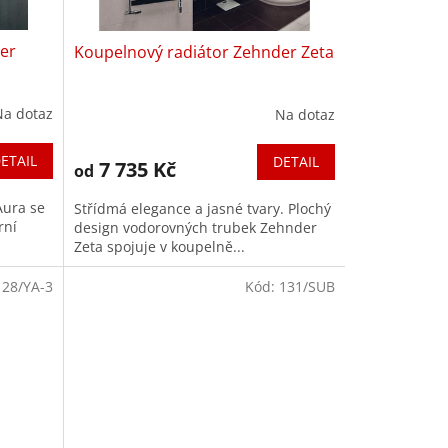
er
Koupelnový radiátor Zehnder Zeta
Na dotaz
Na dotaz
ETAIL
DETAIL
7 735 Kč
od
Aura se
Střídmá elegance a jasné tvary. Plochý
rní
design vodorovných trubek Zehnder
Zeta spojuje v koupelně...
128/YA-3
Kód:
131/SUB