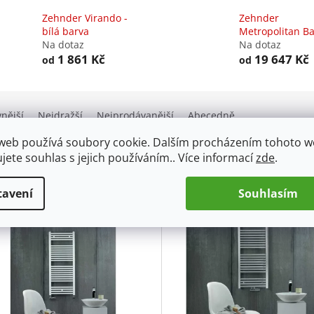
Zehnder Virando -
Zehnder
bílá barva
Metropolitan Ba
Na dotaz
Na dotaz
1 861 Kč
19 647 Kč
od
od
vnější
Nejdražší
Nejprodávanější
Abecedně
web používá soubory cookie. Dalším procházením tohoto 
ujete souhlas s jejich používáním.. Více informací
zde
.
OTEVŘÍT FILTR
tavení
Souhlasím
Kód:
140/AB-
Kód