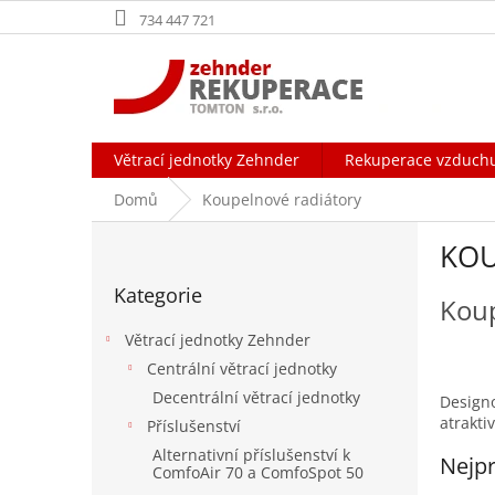
Přejít
734 447 721
na
obsah
Větrací jednotky Zehnder
Rekuperace vzduch
Domů
Koupelnové radiátory
P
KOU
o
Přeskočit
s
Kategorie
kategorie
t
Koup
r
Větrací jednotky Zehnder
a
Centrální větrací jednotky
n
Decentrální větrací jednotky
n
Designo
atrakti
í
Příslušenství
p
Alternativní příslušenství k
Nejpr
a
ComfoAir 70 a ComfoSpot 50