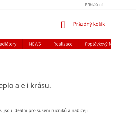
Přihlášení
NÁKUPNÍ
Prázdný košík
KOŠÍK
adiátory
NEWS
Realizace
Poptávkový formulář
plo ale i krásu.
 jsou ideální pro sušení ručníků a nabízejí