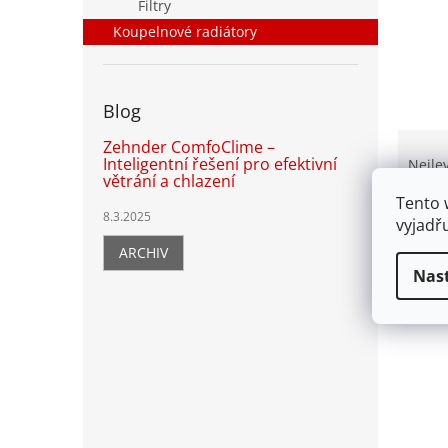
n
Filtry
e
Koupelnové radiátory
l
Blog
Ř
Zehnder ComfoClime –
a
Inteligentní řešení pro efektivní
Nejle
větrání a chlazení
z
Tento 
e
8.3.2025
vyjadř
n
í
ARCHIV
p
Nas
V
r
ý
o
p
d
i
u
s
k
p
t
r
ů
o