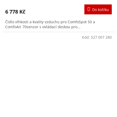
hodnocení
produktu
Do košíku
6 778 Kč
je
4,0
Čidlo vlhkosti a kvality vzduchu pro ComfoSpot 50 a
z
ComfoAir 70senzor s ovládací deskou pro...
5
hvězdiček.
Kód:
527 007 280