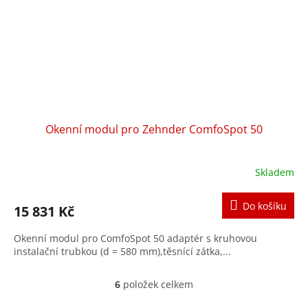
Okenní modul pro Zehnder ComfoSpot 50
Skladem
Do košíku
15 831 Kč
Okenní modul pro ComfoSpot 50 adaptér s kruhovou
instalační trubkou (d = 580 mm),těsnící zátka,...
6
položek celkem
O
v