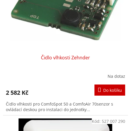
r
ů
o
d
u
k
t
ů
Čidlo vlhkosti Zehnder
Na dotaz
Do košíku
2 582 Kč
Čidlo vlhkosti pro ComfoSpot 50 a ComfoAir 70senzor s
ovládací deskou pro instalaci do jednotky...
Kód:
527 007 290