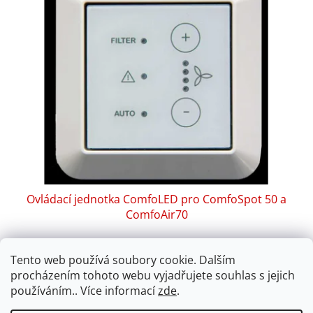
Ovládací jednotka ComfoLED pro ComfoSpot 50 a
ComfoAir70
Skladem
Průměrné
hodnocení
Tento web používá soubory cookie. Dalším
produktu
procházením tohoto webu vyjadřujete souhlas s jejich
Do košíku
3 280 Kč
je
používáním.. Více informací
zde
.
5,0
Ovládací jednotka ComfoLED pro ComfoSpot 50 a ComfoAir
z