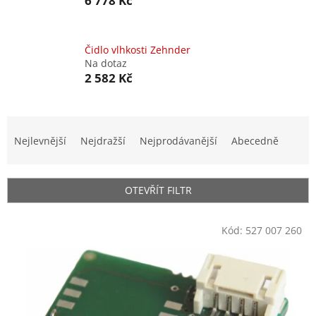
6 778 Kč
Čidlo vlhkosti Zehnder
Na dotaz
2 582 Kč
Ř
a
Nejlevnější
Nejdražší
Nejprodávanější
Abecedně
z
e
n
OTEVŘÍT FILTR
í
p
V
r
Kód:
527 007 260
ý
o
p
d
i
u
s
k
p
t