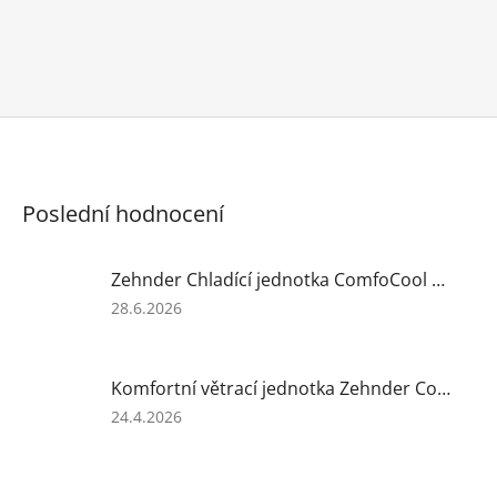
Poslední hodnocení
Zehnder Chladící jednotka ComfoCool Q600 R ST
Hodnocení
28.6.2026
produktu
je
4
Komfortní větrací jednotka Zehnder ComfoAir Q350 TR
z
5
Hodnocení
24.4.2026
hvězdiček.
produktu
je
3