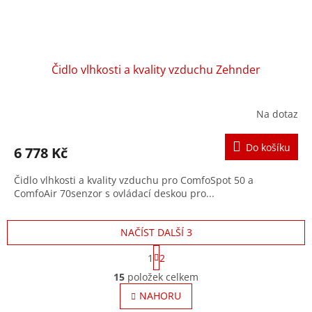
Čidlo vlhkosti a kvality vzduchu Zehnder
Na dotaz
Průměrné
hodnocení
produktu
Do košíku
6 778 Kč
je
4,0
Čidlo vlhkosti a kvality vzduchu pro ComfoSpot 50 a
z
ComfoAir 70senzor s ovládací deskou pro...
5
hvězdiček.
NAČÍST DALŠÍ 3
S
1
2
t
O
r
15
položek celkem
v
á
l
NAHORU
n
á
k