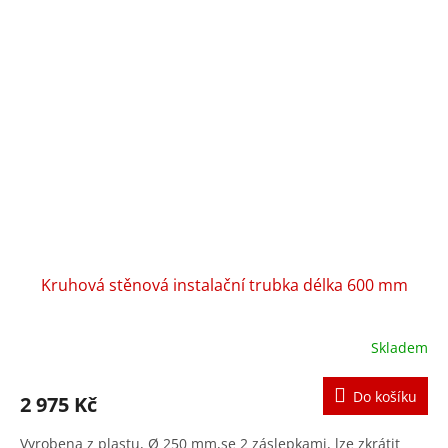
Kruhová stěnová instalační trubka délka 600 mm
Skladem
Do košíku
2 975 Kč
Vyrobena z plastu, Ø 250 mm,se 2 záslepkami, lze zkrátit