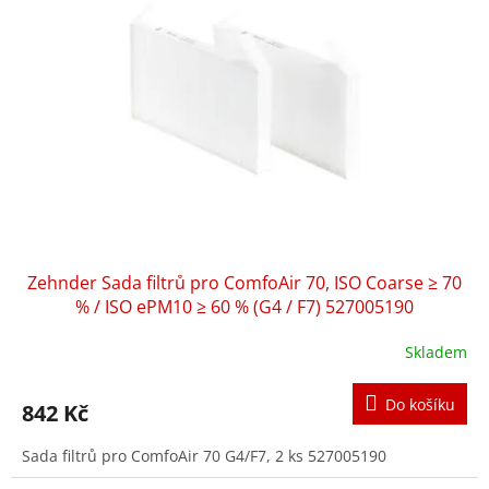
u
s
k
p
t
r
ů
o
d
u
k
t
ů
Zehnder Sada filtrů pro ComfoAir 70, ISO Coarse ≥ 70
% / ISO ePM10 ≥ 60 % (G4 / F7) 527005190
Skladem
Průměrné
hodnocení
produktu
Do košíku
842 Kč
je
5,0
Sada filtrů pro ComfoAir 70 G4/F7, 2 ks 527005190
z
5