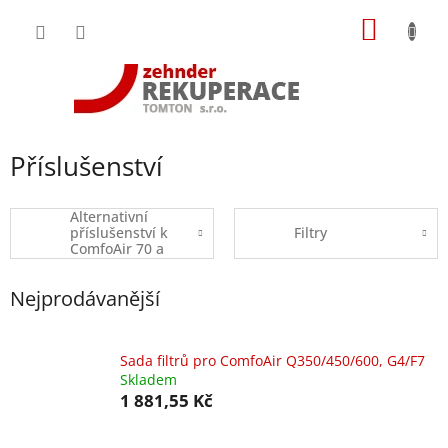
Přejít
NÁKUP
na
obsah
KOŠÍK
Příslušenství
Alternativní
příslušenství k
Filtry
ComfoAir 70 a
ComfoSpot 50
Nejprodávanější
Sada ﬁltrů pro ComfoAir Q350/450/600, G4/F7
Skladem
1 881,55 Kč