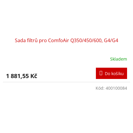
Sada ﬁltrů pro ComfoAir Q350/450/600, G4/G4
Skladem
Do košíku
1 881,55 Kč
Kód:
400100084