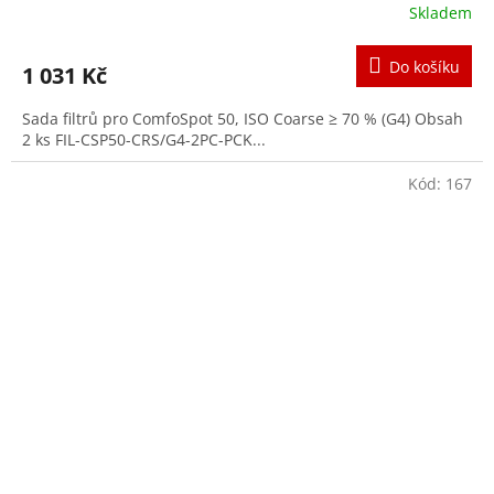
Skladem
Průměrné
hodnocení
produktu
Do košíku
1 031 Kč
je
3,6
Sada filtrů pro ComfoSpot 50, ISO Coarse ≥ 70 % (G4) Obsah
z
2 ks FIL-CSP50-CRS/G4-2PC-PCK...
5
hvězdiček.
Kód:
167