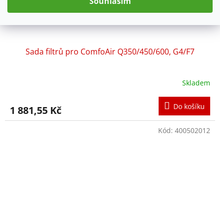
Souhlasím
Sada ﬁltrů pro ComfoAir Q350/450/600, G4/F7
Skladem
Do košíku
1 881,55 Kč
Kód:
400502012