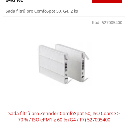
je
3,0
Sada filtrů pro ComfoSpot 50, G4, 2 ks
z
5
hvězdiček.
Kód:
527005400
Sada filtrů pro Zehnder ComfoSpot 50, ISO Coarse ≥
70 % / ISO ePM1 ≥ 60 % (G4 / F7) 527005400