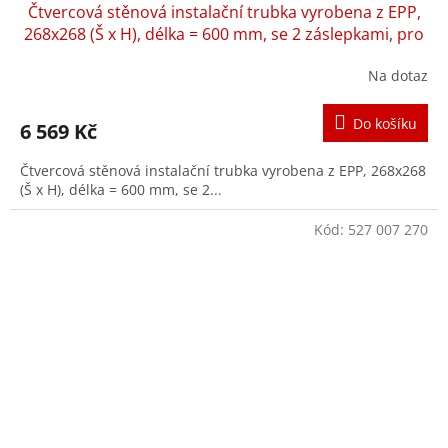
Čtvercová stěnová instalační trubka vyrobena z EPP,
268x268 (Š x H), délka = 600 mm, se 2 záslepkami, pro
novostavby
Na dotaz
Průměrné
hodnocení
produktu
Do košíku
6 569 Kč
je
4,0
Čtvercová stěnová instalační trubka vyrobena z EPP, 268x268
z
(Š x H), délka = 600 mm, se 2...
5
hvězdiček.
Kód:
527 007 270