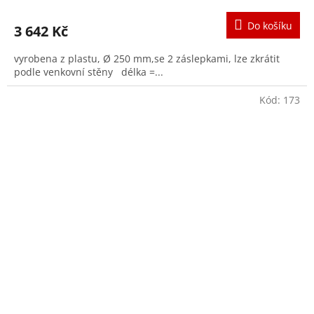
Do košíku
3 642 Kč
vyrobena z plastu, Ø 250 mm,se 2 záslepkami, lze zkrátit
podle venkovní stěny délka =...
Kód:
173