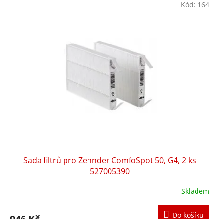
hvězdiček.
Kód:
164
Sada filtrů pro Zehnder ComfoSpot 50, G4, 2 ks
527005390
Skladem
Průměrné
hodnocení
produktu
Do košíku
946 Kč