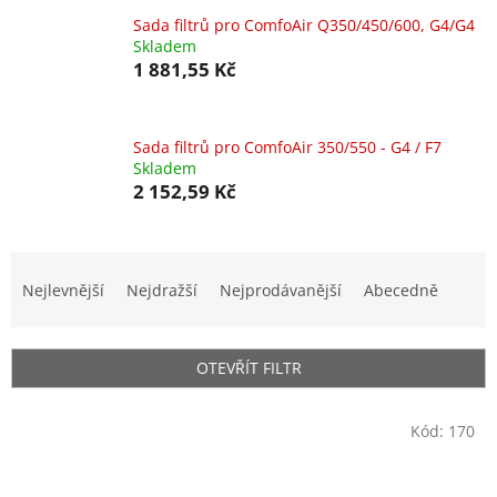
Sada ﬁltrů pro ComfoAir Q350/450/600, G4/G4
Skladem
1 881,55 Kč
Sada filtrů pro ComfoAir 350/550 - G4 / F7
Skladem
2 152,59 Kč
Ř
a
Nejlevnější
Nejdražší
Nejprodávanější
Abecedně
z
e
n
OTEVŘÍT FILTR
í
p
V
r
Kód:
170
ý
o
p
d
i