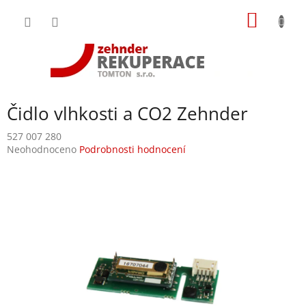
Přejít
NÁKUP
na
obsah
KOŠÍK
Čidlo vlhkosti a CO2 Zehnder
527 007 280
Průměrné
Neohodnoceno
Podrobnosti hodnocení
hodnocení
produktu
je
0,0
z
5
hvězdiček.