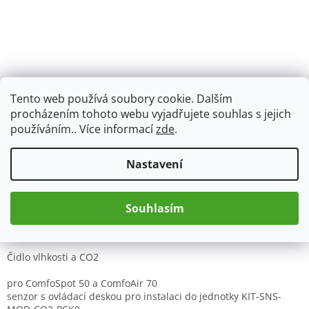
Tento web používá soubory cookie. Dalším
10 286 Kč
procházením tohoto webu vyjadřujete souhlas s jejich
používáním.. Více informací
zde
.
8 500,83 Kč bez DPH
Měrná
Skladem
Nastavení
cena:
Souhlasím
Přidat do košíku
Čidlo vlhkosti a CO
2
pro ComfoSpot 50 a ComfoAir 70
senzor s ovládací deskou pro instalaci do jednotky
KIT-SNS-