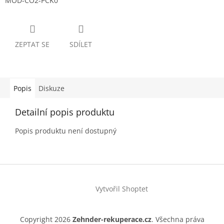
MOD-CO2-PCK0
ZEPTAT SE
SDÍLET
Popis
Diskuze
Detailní popis produktu
Popis produktu není dostupný
Z
á
Vytvořil Shoptet
p
a
t
Copyright 2026
Zehnder-rekuperace.cz
. Všechna práva
í