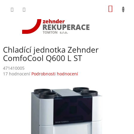
Přejít
NÁKUP
na
obsah
KOŠÍK
Chladící jednotka Zehnder
ComfoCool Q600 L ST
471410005
Průměrné
17 hodnocení
Podrobnosti hodnocení
hodnocení
produktu
je
3,2
z
5
hvězdiček.