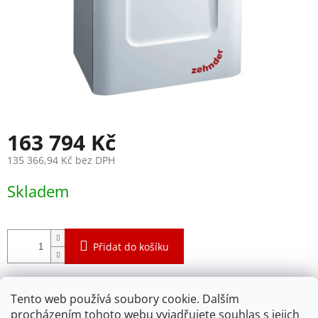
163 794 Kč
135 366,94 Kč bez DPH
Měrná
Skladem
cena:
Přidat do košíku
Chladící jednotka ComfoCool Q600 L ST přívod
Tento web používá soubory cookie. Dalším
vzduchu do interiéru vlevo
procházením tohoto webu vyjadřujete souhlas s jejich