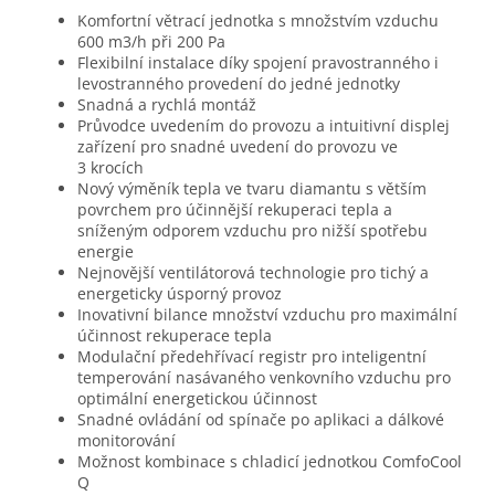
Komfortní větrací jednotka s množstvím vzduchu
600 m3/h při 200 Pa
Flexibilní instalace díky spojení pravostranného i
levostranného provedení do jedné jednotky
Snadná a rychlá montáž
Průvodce uvedením do provozu a intuitivní displej
zařízení pro snadné uvedení do provozu ve
3 krocích
Nový výměník tepla ve tvaru diamantu s větším
povrchem pro účinnější rekuperaci tepla a
sníženým odporem vzduchu pro nižší spotřebu
energie
Nejnovější ventilátorová technologie pro tichý a
energeticky úsporný provoz
Inovativní bilance množství vzduchu pro maximální
účinnost rekuperace tepla
Modulační předehřívací registr pro inteligentní
temperování nasávaného venkovního vzduchu pro
optimální energetickou účinnost
Snadné ovládání od spínače po aplikaci a dálkové
monitorování
Možnost kombinace s chladicí jednotkou ComfoCool
Q